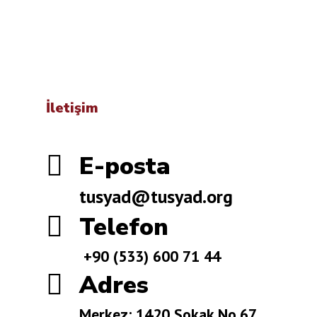
İletişim

E-posta
tusyad@tusyad.org

Telefon
+90 (533) 600 71 44

Adres
Merkez: 1420 Sokak No.67