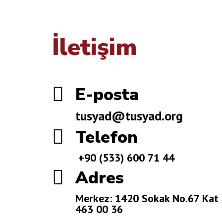
İletişim

E-posta
tusyad@tusyad.org

Telefon
+90 (533) 600 71 44

Adres
Merkez: 1420 Sokak No.67 Kat 
463 00 36