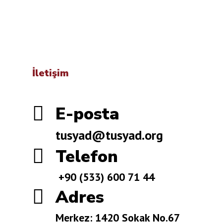
İletişim

E-posta
tusyad@tusyad.org

Telefon
+90 (533) 600 71 44

Adres
Merkez: 1420 Sokak No.67